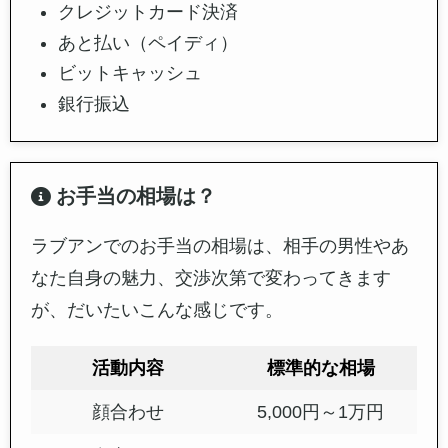
メッセー
不可
無制限
無制限
ジ送受信
高度検索
不可
不可
可
機能
通報回数
見れない
見れない
見れる
通報詳細
見れない
見れない
見れる
女性目線
実質活動
標準的な
最優先で
できない
男性
アプロー
男性
チしたい
男性