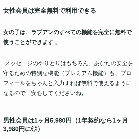
ずにいろいろな機能が使用できることがメリット
女性会員は完全無料で利用できる
だと感じます。
プロフィールには、デート予算の項目があり、参
女の子は、ラブアンのすべての機能を完全に無料で
考に男性を選ぶことが可能です（皆さん予算通り
使うことができます
。
に出してくださるわけではないので、そこはトー
クを交わしてから調整することになるとは思いま
メッセージのやりとりはもちろん、あなたの安全を
すが）
守るための特別な機能（プレミアム機能）も、プロ
後は、既読しているかどうかが把握できるのも、
フィールをちゃんと入力すれば無料で使えるように
メリットの一つだと思います（以前他サイトを使
なるので、安心してくださいね。
用していた時に既読がわからず話が進まないこと
がストレスだったので）
男性会員は1ヶ月5,980円（1年契約なら1ヶ月
3,980円に◎）
顔写真もシークレットにして、公開したい相手だ
けに見せることもできます。