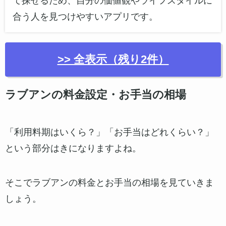
て探せるため、自分の価値観やライフスタイルに
合う人を見つけやすいアプリです。
口コミのURLをコピー
>> 全表示（残り2件）
ラブアンの料金設定・お手当の相場
あい
女性は完全無料！！
「利用料期はいくら？」「お手当はどれくらい？」
2025-10-21
という部分はきになりますよね。
そこでラブアンの料金とお手当の相場を見ていきま
しょう。
このパパ活サイトは、他サイトに比べて、課金せ