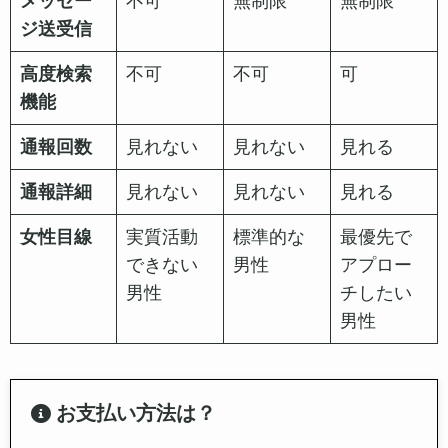
出典
lovean.jp
機能
無料会員
ゴールド
プラチナ
会員
会員
月額料金
永続無料
1ヵ月：
1ヵ月：
5,980円
17,800円
3ヵ月：
3ヵ月：
4,980円
13,800円
12ヵ月：
12ヵ月：
3,980円
11,800円
いいねの
1日1回
1日5回
無制限
送信