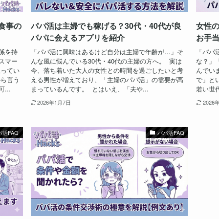
食事の
パパ活は主婦でも稼げる？30代・40代が良
女性
パパに会えるアプリを紹介
お手
係を持
「パパ活に興味はあるけど自分は主婦で年齢が…」そ
「パパ
スマー
んな風に悩んでいる30代・40代の主婦の方へ。 実は
な？」
思ってい
今、落ち着いた大人の女性との時間を過ごしたいと考
んでい
から言う
える男性が増えており、「主婦のパパ活」の需要が高
で」と
..
まっているんです。 とはいえ、「夫や...
若い世
2026年1月7日
2026
パ活FAQ
パパ活FAQ