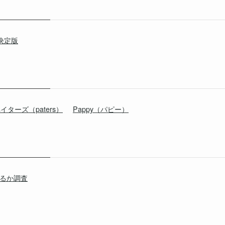
決定版
イターズ（paters）
Pappy（パピー）
きるか調査